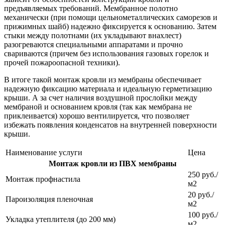
предъявляемых требований. Мембранное полотно
механически (при помощи цельнометаллических саморезов и
прижимных шайб) надежно фиксируется к основанию. Затем
стыки между полотнами (их укладывают внахлест)
разогреваются специальными аппаратами и прочно
свариваются (причем без использования газовых горелок и
прочей пожароопасной техники).
В итоге такой монтаж кровли из мембраны обеспечивает
надежную фиксацию материала и идеальную герметизацию
крыши. А за счет наличия воздушной прослойки между
мембраной и основанием кровля (так как мембрана не
приклеивается) хорошо вентилируется, что позволяет
избежать появления конденсатов на внутренней поверхности
крыши.
Наименование услуги
Цена
Монтаж кровли из ПВХ мембраны
250 руб./
Монтаж профнастила
м2
20 руб./
Пароизоляция пленочная
м2
100 руб./
Укладка утеплителя (до 200 мм)
м2