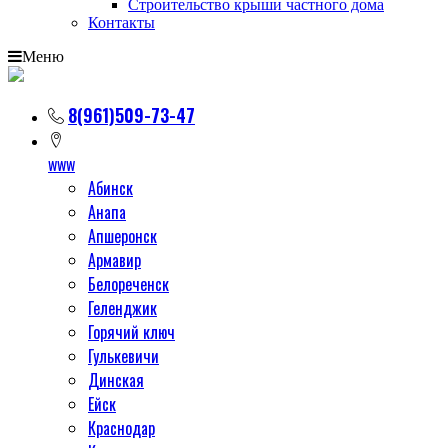
Строительство крыши частного дома
Контакты
Меню
8(961)509-73-47
www
Абинск
Анапа
Апшеронск
Армавир
Белореченск
Геленджик
Горячий ключ
Гулькевичи
Динская
Ейск
Краснодар