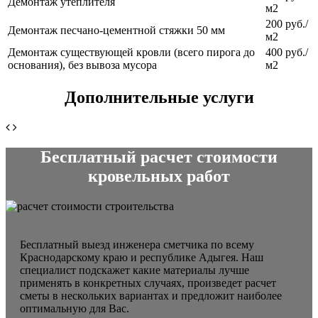
Демонтаж утеплителя
м2
200 руб./
Демонтаж песчано-цементной стяжки 50 мм
м2
Демонтаж существующей кровли (всего пирога до
400 руб./
основания), без вывоза мусора
м2
Дополнительные услуги
Бесплатный расчет стоимости
кровельных работ
Бесплатный выезд инженера сметчика по всему
Краснодарскому краю и республике Адыгея. Наш
специалист подскажет какие материалы лучше
применять в конкретных случаях, произведет расчет
сметы в нескольких вариантах и предложит наиболее
оптимальную для Вас.