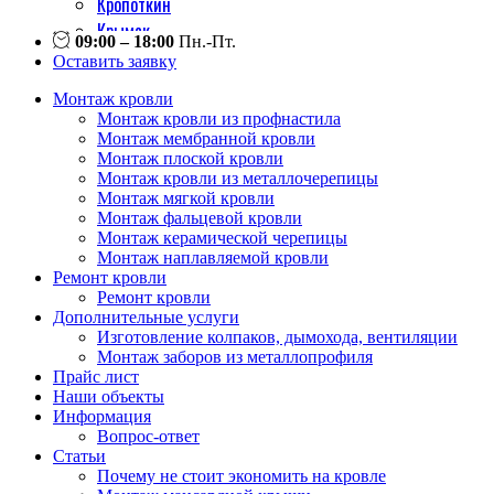
Кропоткин
Крымск
09:00 – 18:00
Пн.-Пт.
Кореновск
Оставить заявку
Курганинск
Монтаж кровли
Лабинск
Монтаж кровли из профнастила
Майкоп
Монтаж мембранной кровли
Монтаж плоской кровли
Новороссийск
Монтаж кровли из металлочерепицы
Новокубанск
Монтаж мягкой кровли
Приморско-ахтарск
Монтаж фальцевой кровли
Монтаж керамической черепицы
Славянск на кубани
Монтаж наплавляемой кровли
Сочи
Ремонт кровли
Темрюк
Ремонт кровли
Дополнительные услуги
Тимашевск
Изготовление колпаков, дымохода, вентиляции
Тихорецк
Монтаж заборов из металлопрофиля
Туапсе
Прайс лист
Наши объекты
Усть-лабинск
Информация
Хадыженск
Вопрос-ответ
Статьи
Почему не стоит экономить на кровле